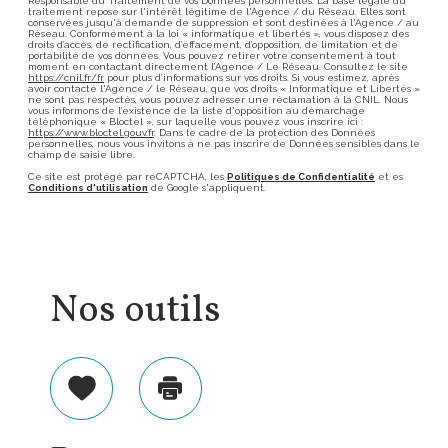
Responsable du Traitement de vos Données personnelles. La base légale du
traitement repose sur l'intérêt légitime de l'Agence / du Réseau. Elles sont
conservées jusqu'à demande de suppression et sont destinées à l'Agence / au
Réseau. Conformément à la loi « informatique et libertés », vous disposez des
droits d’accès, de rectification, d’effacement, d’opposition, de limitation et de
portabilité de vos données. Vous pouvez retirer votre consentement à tout
moment en contactant directement l’Agence / Le Réseau. Consultez le site
https://cnil.fr/fr
pour plus d’informations sur vos droits. Si vous estimez, après
avoir contacté l'Agence / le Réseau, que vos droits « Informatique et Libertés »
ne sont pas respectés, vous pouvez adresser une réclamation à la CNIL. Nous
vous informons de l’existence de la liste d'opposition au démarchage
téléphonique « Bloctel », sur laquelle vous pouvez vous inscrire ici :
https://www.bloctel.gouv.fr
. Dans le cadre de la protection des Données
personnelles, nous vous invitons à ne pas inscrire de Données sensibles dans le
champ de saisie libre.
Ce site est protégé par reCAPTCHA, les
Politiques de Confidentialité
et es
Conditions d'utilisation
de Google s'appliquent.
Nos outils
Sélectionner
Imprimer