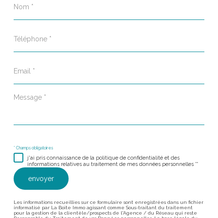
*
Téléphone
*
Email
*
Message
*
* Champs obligatoires
j'ai pris connaissance de la politique de confidentialité et des
informations relatives au traitement de mes données personnelles **
envoyer
Les informations recueillies sur ce formulaire sont enregistrées dans un fichier
informatisé par La Boite Immo agissant comme Sous-traitant du traitement
pour la gestion de la clientèle/prospects de l'Agence / du Réseau qui reste