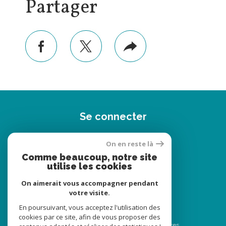
Partager
facebook
twitter
Plus
de
partage
Se connecter
espace propriétaire
On en reste là
Comme beaucoup, notre site
utilise les cookies
On aimerait vous accompagner pendant
votre visite.
En poursuivant, vous acceptez l'utilisation des
© 2022
Tous droits réservés
cookies par ce site, afin de vous proposer des
Traduction powered by Google
Nos honoraires