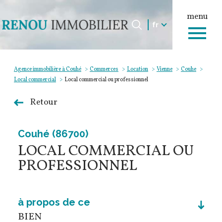
menu
Langue
Langue
fr
0
Accueil
fr
Agence immobilière à Couhé
Commerces
Location
Vienne
Couhe
Local commercial
Local commercial ou professionnel
Retour
Couhé (86700)
LOCAL COMMERCIAL OU
PROFESSIONNEL
à propos de ce
BIEN