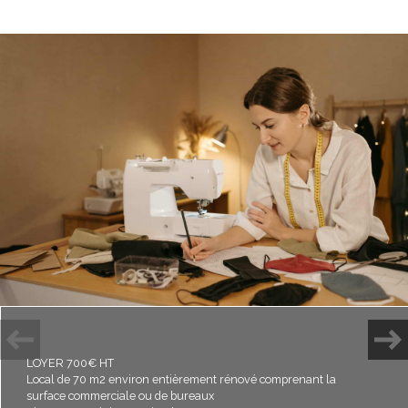
Plus d'informations
FINANCIÈRES
Plus de
DÉTAILS
Plus d'informations sur
LE QUARTIER
LOYER 700€ HT
Local de 70 m2 environ entièrement rénové comprenant la
surface commerciale ou de bureaux