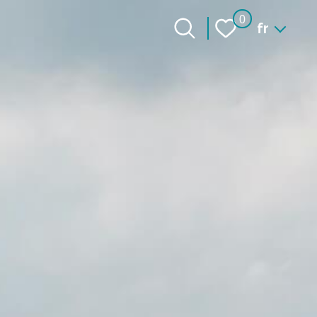
Langue
0
fr