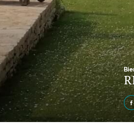
Se connecter
Bie
espace propriétaire
R
d by Google
Nos honoraires
RGPD Agence
Plan du site
Mentions légales